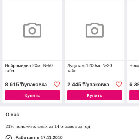
Нейромидин 20мг №50
Луцетам 1200мг. №20
Некс
табл
табл
8 615
2 445
6 3
₸/упаковка
₸/упаковка
Купить
Купить
О нас
21% положительных из 14 отзывов за год
Работает с 17.11.2010