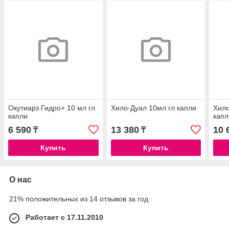
Окутиарз Гидро+ 10 мл гл
Хило-Дуал 10мл гл капли
Хило
капли
капл
6 590
13 380
10 
₸
₸
Купить
Купить
О нас
21% положительных из 14 отзывов за год
Работает с 17.11.2010