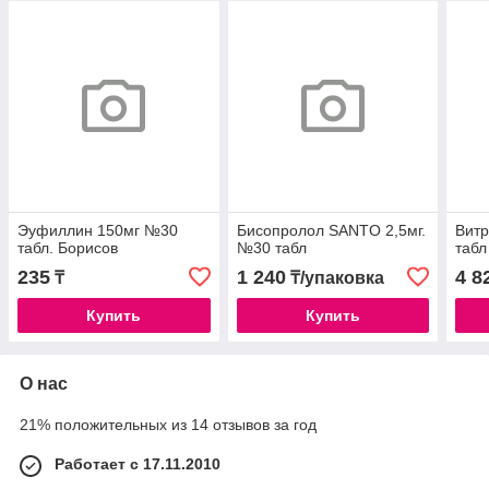
Эуфиллин 150мг №30
Бисопролол SANTO 2,5мг.
Вит
табл. Борисов
№30 табл
табл
235
1 240
4 8
₸
₸/упаковка
Купить
Купить
О нас
21% положительных из 14 отзывов за год
Работает с 17.11.2010