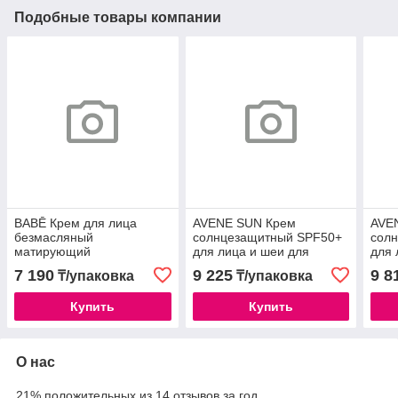
Подобные товары компании
BABĒ Крем для лица
AVENE SUN Крем
AVE
безмасляный
солнцезащитный SPF50+
сол
матирующий
для лица и шеи для
для 
солнцезащитный SPF50+
комбинированной, жирной
кожи
7 190
9 225
9 8
₸/упаковка
₸/упаковка
50мл
кожи 50мл
Купить
Купить
О нас
21% положительных из 14 отзывов за год