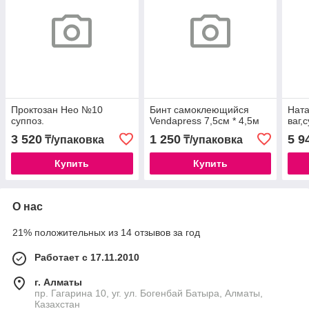
Проктозан Нео №10
Бинт самоклеющийся
Ната
суппоз.
Vendapress 7,5см * 4,5м
ваг,
3 520
1 250
5 9
₸/упаковка
₸/упаковка
Купить
Купить
О нас
21% положительных из 14 отзывов за год
Работает с 17.11.2010
г. Алматы
пр. Гагарина 10, уг. ул. Богенбай Батыра, Алматы,
Казахстан