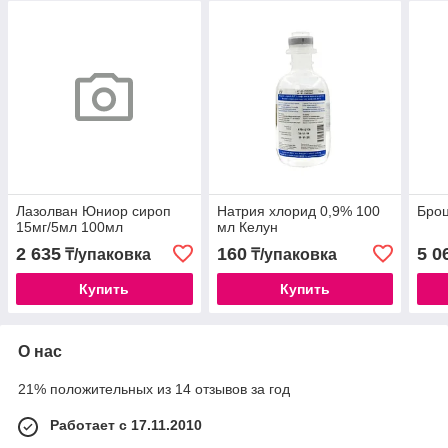
Лазолван Юниор сироп
Натрия хлорид 0,9% 100
Броц
15мг/5мл 100мл
мл Келун
2 635
160
5 0
₸/упаковка
₸/упаковка
Купить
Купить
О нас
21% положительных из 14 отзывов за год
Работает с 17.11.2010