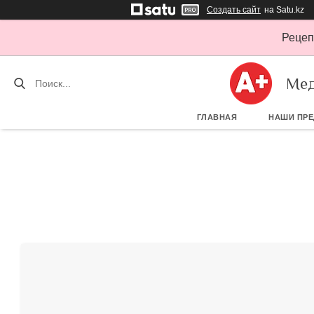
Создать сайт
на Satu.kz
Рецеп
Мед
ГЛАВНАЯ
НАШИ ПР