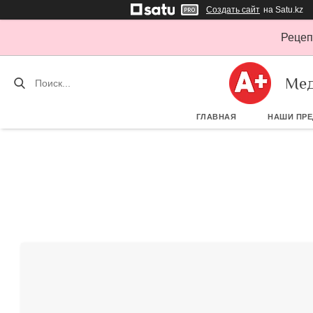
Создать сайт
на Satu.kz
Рецеп
Мед
ГЛАВНАЯ
НАШИ ПР