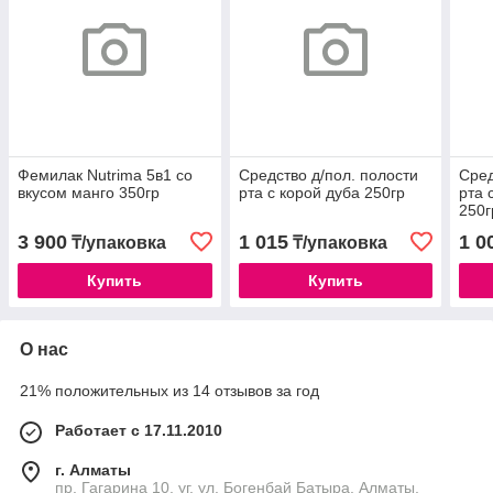
Фемилак Nutrima 5в1 со
Средство д/пол. полости
Сред
вкусом манго 350гр
рта с корой дуба 250гр
рта 
250г
3 900
1 015
1 0
₸/упаковка
₸/упаковка
Купить
Купить
О нас
21% положительных из 14 отзывов за год
Работает с 17.11.2010
г. Алматы
пр. Гагарина 10, уг. ул. Богенбай Батыра, Алматы,