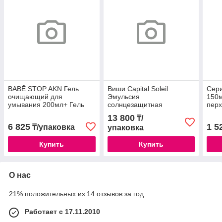
BABĒ STOP AKN Гель
Виши Capital Soleil
Сери
очищающий для
Эмульсия
150м
умывания 200мл+ Гель
солнцезащитная
перх
против акне локального
матирующая для всех
воло
13 800
₸/
применения 8мл
типов кожи 50мл SPF50
6 825
1 5
₸/упаковка
упаковка
Купить
Купить
О нас
21% положительных из 14 отзывов за год
Работает с 17.11.2010