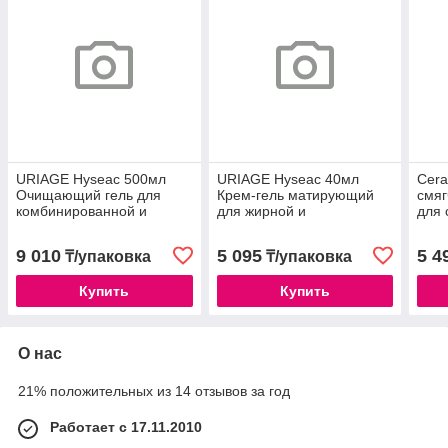
URIAGE Hyseac 500мл
URIAGE Hyseac 40мл
Cera
Очищающий гель для
Крем-гель матирующий
смя
комбинированной и
для жирной и
для 
жирной кожи /6098
комбинированной кожи
неро
(65163844 (1734))
9 010
5 095
5 4
₸/упаковка
₸/упаковка
Купить
Купить
О нас
21% положительных из 14 отзывов за год
Работает с 17.11.2010