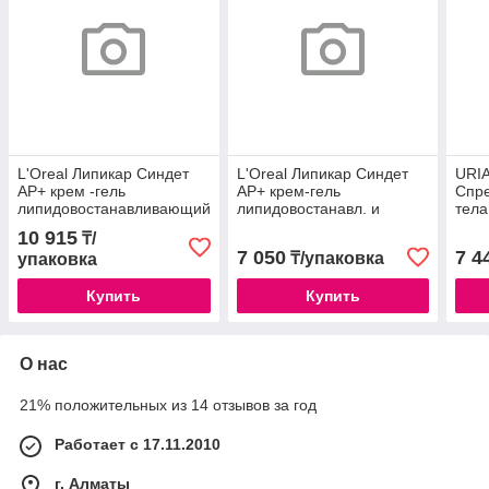
L'Oreal Липикар Синдет
L'Oreal Липикар Синдет
URIA
АР+ крем -гель
АР+ крем-гель
Спре
липидовостанавливающий
липидовостанавл. и
тела
и очищающий для лица и
очищающий для лица и
10 915
₸/
тела 400мл
тела 200мл /7308
7 050
7 4
₸/упаковка
упаковка
Купить
Купить
О нас
21% положительных из 14 отзывов за год
Работает с 17.11.2010
г. Алматы