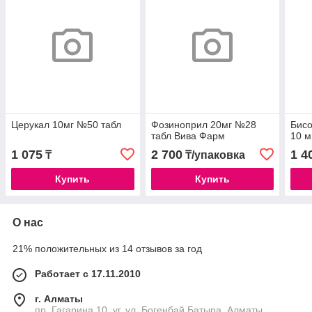
Церукал 10мг №50 табл
Фозиноприл 20мг №28
Бис
табл Вива Фарм
10 м
1 075
2 700
1 4
₸
₸/упаковка
Купить
Купить
О нас
21% положительных из 14 отзывов за год
Работает с 17.11.2010
г. Алматы
пр. Гагарина 10, уг. ул. Богенбай Батыра, Алматы,