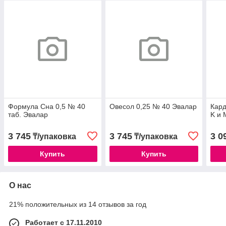
Формула Сна 0,5 № 40
Овесол 0,25 № 40 Эвалар
Кард
таб. Эвалар
K и 
3 745
3 745
3 0
₸/упаковка
₸/упаковка
Купить
Купить
О нас
21% положительных из 14 отзывов за год
Работает с 17.11.2010