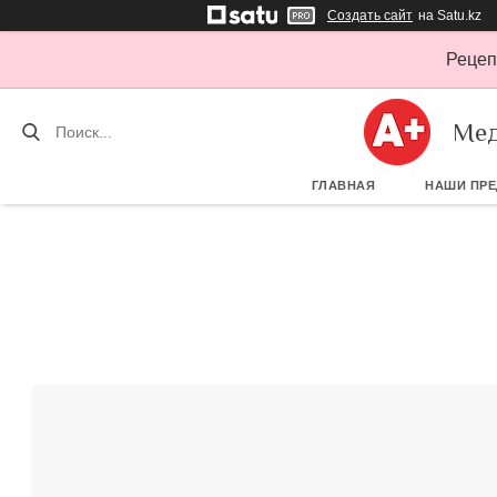
Создать сайт
на Satu.kz
Рецеп
Мед
ГЛАВНАЯ
НАШИ ПР