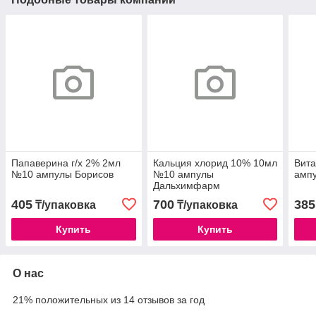
Папаверина г/х 2% 2мл
Кальция хлорид 10% 10мл
Вит
№10 ампулы Борисов
№10 ампулы
амп
Дальхимфарм
405
700
385
₸/упаковка
₸/упаковка
Купить
Купить
О нас
21% положительных из 14 отзывов за год