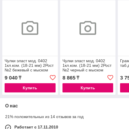
Чулки эласт мод. 0402
Чулки эласт мод. 0402
Гра
1кл.ком. (18-21 мм) 2Рост
1кл.ком. (18-21 мм) 2Рост
таб.
№2 бежевый с мыском
№2 черный с мыском
Тонус Эласт
Тонус Эласт
9 040
8 865
3 7
₸
₸
Купить
Купить
О нас
21% положительных из 14 отзывов за год
Работает с 17.11.2010