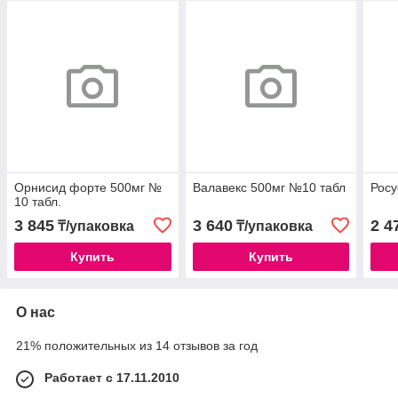
Орнисид форте 500мг №
Валавекс 500мг №10 табл
Росу
10 табл.
3 845
3 640
2 4
₸/упаковка
₸/упаковка
Купить
Купить
О нас
21% положительных из 14 отзывов за год
Работает с 17.11.2010