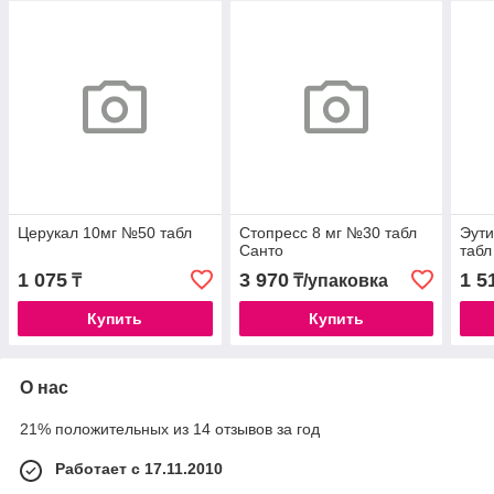
Церукал 10мг №50 табл
Стопресс 8 мг №30 табл
Эути
Санто
табл
1 075
3 970
1 5
₸
₸/упаковка
Купить
Купить
О нас
21% положительных из 14 отзывов за год
Работает с 17.11.2010