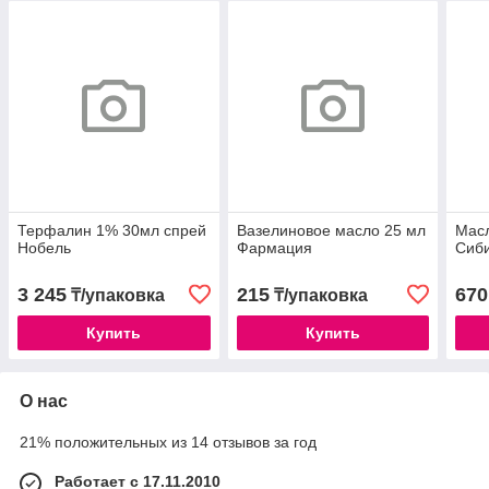
Терфалин 1% 30мл спрей
Вазелиновое масло 25 мл
Мас
Нобель
Фармация
Сиб
3 245
215
670
₸/упаковка
₸/упаковка
Купить
Купить
О нас
21% положительных из 14 отзывов за год
Работает с 17.11.2010