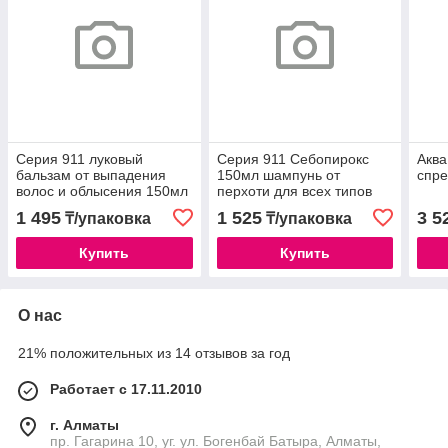
Серия 911 луковый
Серия 911 Себопирокс
Аква
бальзам от выпадения
150мл шампунь от
спр
волос и облысения 150мл
перхоти для всех типов
волос
1 495
1 525
3 5
₸/упаковка
₸/упаковка
Купить
Купить
О нас
21% положительных из 14 отзывов за год
Работает с 17.11.2010
г. Алматы
пр. Гагарина 10, уг. ул. Богенбай Батыра, Алматы,