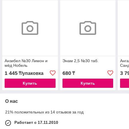
Анзибел №30 Лимон и
Энам 2,5 №30 таб.
Анга
мёд Нобель
Сан
1 445
680
3 7
₸/упаковка
₸
Купить
Купить
О нас
21% положительных из 14 отзывов за год
Работает с 17.11.2010