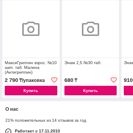
МаксиГриппин взрос. №10
Энам 2,5 №30 таб.
Энам
шип. таб. Малина
(Антигриппин)
2 790
680
910
₸/упаковка
₸
Купить
Купить
О нас
21% положительных из 14 отзывов за год
Работает с 17.11.2010