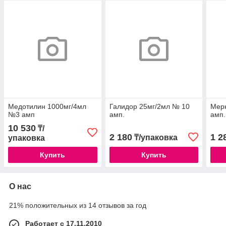
Медотилин 1000мг/4мл
Галидор 25мг/2мл № 10
Мер
№3 амп
амп.
амп.
10 530
₸/
2 180
1 2
₸/упаковка
упаковка
Купить
Купить
О нас
21% положительных из 14 отзывов за год
Работает с 17.11.2010