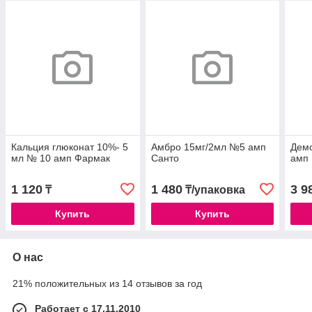
Кальция глюконат 10%- 5
Амбро 15мг/2мл №5 амп
Дем
мл № 10 амп Фармак
Санто
амп
1 120
1 480
3 9
₸
₸/упаковка
Купить
Купить
О нас
21% положительных из 14 отзывов за год
Работает с 17.11.2010