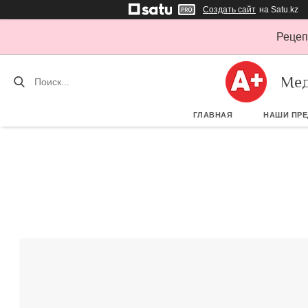
Создать сайт
на Satu.kz
Рецеп
Мед
ГЛАВНАЯ
НАШИ ПР