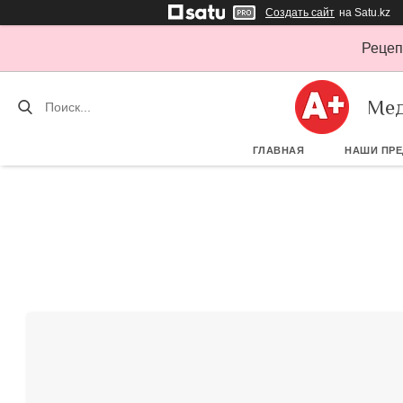
Создать сайт
на Satu.kz
Рецеп
Мед
ГЛАВНАЯ
НАШИ ПР