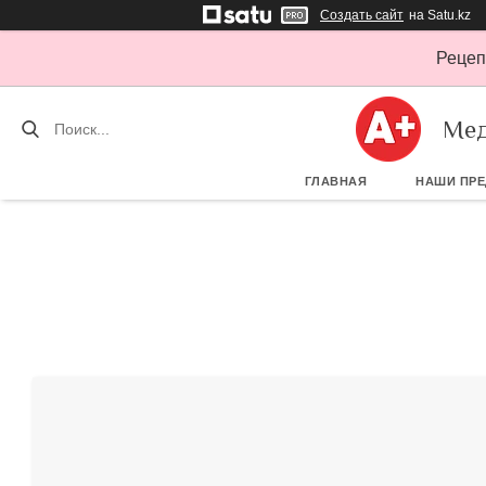
Создать сайт
на Satu.kz
Рецеп
Мед
ГЛАВНАЯ
НАШИ ПР