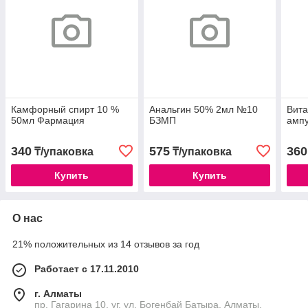
Камфорный спирт 10 %
Анальгин 50% 2мл №10
Вит
50мл Фармация
БЗМП
амп
340
575
360
₸/упаковка
₸/упаковка
Купить
Купить
О нас
21% положительных из 14 отзывов за год
Работает с 17.11.2010
г. Алматы
пр. Гагарина 10, уг. ул. Богенбай Батыра, Алматы,