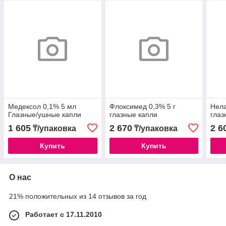
Медексол 0,1% 5 мл
Флоксимед 0,3% 5 г
Нела
Глазные/ушные капли
глазные капли
глаз
1 605
2 670
2 6
₸/упаковка
₸/упаковка
Купить
Купить
О нас
21% положительных из 14 отзывов за год
Работает с 17.11.2010