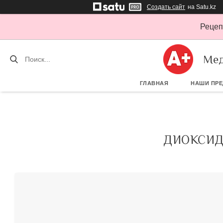
Создать сайт
на Satu.kz
Рецеп
Мед
ГЛАВНАЯ
НАШИ ПР
ДИОКСИД