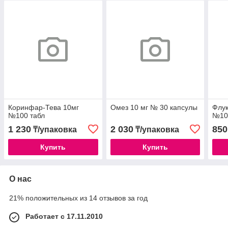
Коринфар-Тева 10мг
Омез 10 мг № 30 капсулы
Флук
№100 табл
№10
1 230
2 030
850
₸/упаковка
₸/упаковка
Купить
Купить
О нас
21% положительных из 14 отзывов за год
Работает с 17.11.2010