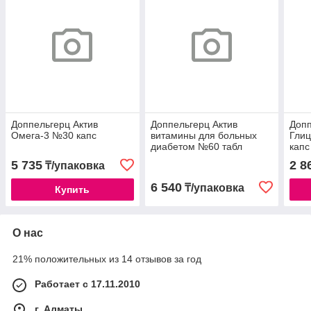
Доппельгерц Актив
Доппельгерц Актив
Допп
Омега-3 №30 капс
витамины для больных
Гли
диабетом №60 табл
капс
5 735
2 8
₸/упаковка
6 540
₸/упаковка
Купить
О нас
21% положительных из 14 отзывов за год
Работает с 17.11.2010
г. Алматы