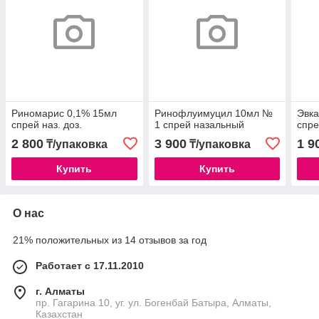
Риномарис 0,1% 15мл
Ринофлуимуцил 10мл №
Эвка
спрей наз. доз.
1 спрей назальный
спре
2 800
3 900
1 9
₸/упаковка
₸/упаковка
Купить
Купить
О нас
21% положительных из 14 отзывов за год
Работает с 17.11.2010
г. Алматы
пр. Гагарина 10, уг. ул. Богенбай Батыра, Алматы,
Казахстан