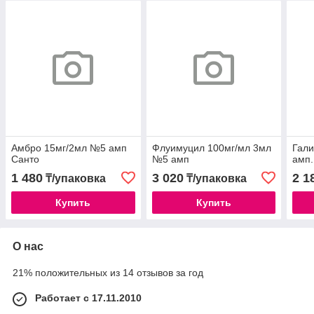
Амбро 15мг/2мл №5 амп
Флуимуцил 100мг/мл 3мл
Гали
Санто
№5 амп
амп.
1 480
3 020
2 1
₸/упаковка
₸/упаковка
Купить
Купить
О нас
21% положительных из 14 отзывов за год
Работает с 17.11.2010