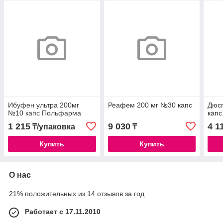
Ибуфен ультра 200мг
Реафем 200 мг №30 капс
Дюс
№10 капс Польфарма
капс
1 215
9 030
4 1
₸/упаковка
₸
Купить
Купить
О нас
21% положительных из 14 отзывов за год
Работает с 17.11.2010