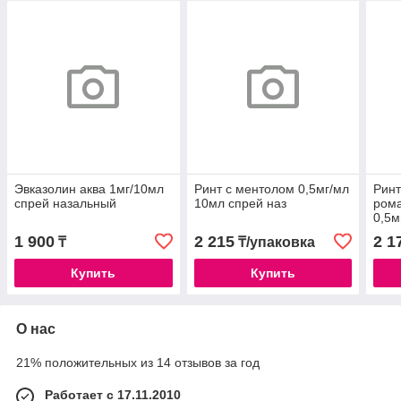
Эвказолин аква 1мг/10мл
Ринт с ментолом 0,5мг/мл
Рин
спрей назальный
10мл спрей наз
рома
0,5м
1 900
2 215
2 1
₸
₸/упаковка
Купить
Купить
О нас
21% положительных из 14 отзывов за год
Работает с 17.11.2010