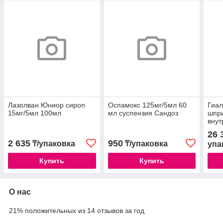
Лазолван Юниор сироп
Оспамокс 125мг/5мл 60
Гиал
15мг/5мл 100мл
мл суспензия Сандоз
шпри
внут
26 
2 635
950
₸/упаковка
₸/упаковка
упа
Купить
Купить
О нас
21% положительных из 14 отзывов за год