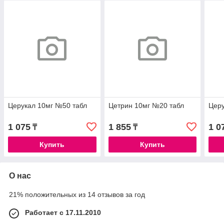
Церукал 10мг №50 табл
Цетрин 10мг №20 табл
Церу
1 075
1 855
1 0
₸
₸
Купить
Купить
О нас
21% положительных из 14 отзывов за год
Работает с 17.11.2010