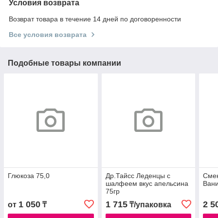
Условия возврата
Возврат товара в течение 14 дней по договоренности
Все условия возврата
Подобные товары компании
Глюкоза 75,0
Др.Тайсс Леденцы с
Смек
шалфеем вкус апельсина
Ван
75гр
1 050
1 715
2 5
от
₸
₸/упаковка