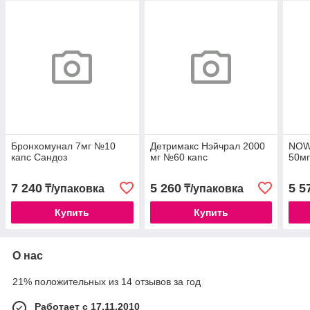
Бронхомунал 7мг №10
Детримакс Нэйчрал 2000
NOW
капс Сандоз
мг №60 капс
50мг
7 240
5 260
5 5
₸/упаковка
₸/упаковка
Купить
Купить
О нас
21% положительных из 14 отзывов за год
Работает с 17.11.2010