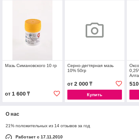
Мазь Симановского 10 гр
Серно-дегтярная мазь
Оксо
10% 50гр
0,25
Алт
2 000
510
от
₸
1 600
от
₸
Купить
О нас
21% положительных из 14 отзывов за год
Работает с 17.11.2010