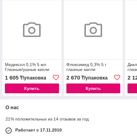
Медексол 0,1% 5 мл
Флоксимед 0,3% 5 г
Дикл
Глазные/ушные капли
глазные капли
глаз
1 605
2 670
2 1
₸/упаковка
₸/упаковка
Купить
Купить
О нас
21% положительных из 14 отзывов за год
Работает с 17.11.2010