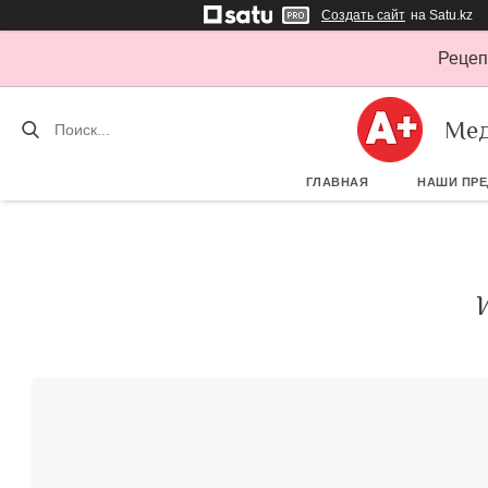
Создать сайт
на Satu.kz
Рецеп
Мед
ГЛАВНАЯ
НАШИ ПР