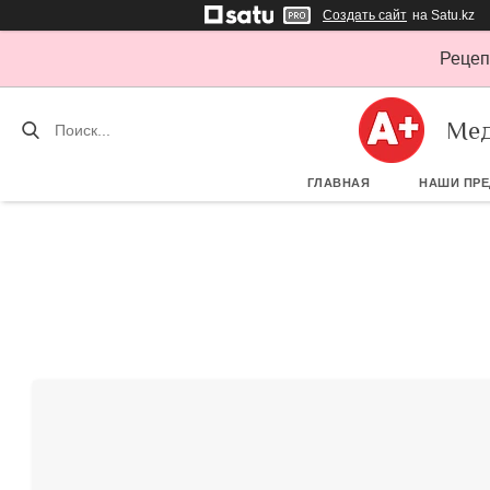
Создать сайт
на Satu.kz
Рецеп
Мед
ГЛАВНАЯ
НАШИ ПР