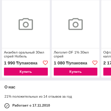
Анзибел оральный 30мл
Люголит-DF 1% 30мл
Офта
спрей Нобель
спрей
капл
1 990
1 080
2 1
₸/упаковка
₸/упаковка
Купить
Купить
О нас
21% положительных из 14 отзывов за год
Работает с 17.11.2010