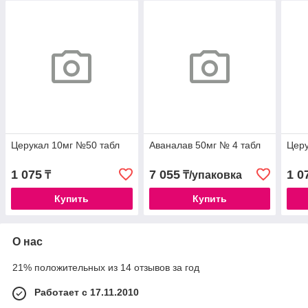
Церукал 10мг №50 табл
Аваналав 50мг № 4 табл
Церу
1 075
7 055
1 0
₸
₸/упаковка
Купить
Купить
О нас
21% положительных из 14 отзывов за год
Работает с 17.11.2010