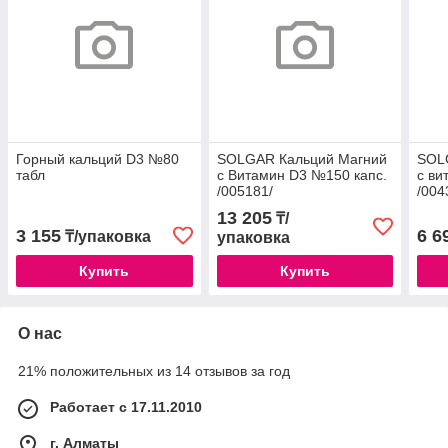
Горный кальций D3 №80
SOLGAR Кальций Магний
SOL
табл
с Витамин D3 №150 капс.
с ви
/005181/
/004
13 205
₸/
3 155
6 6
₸/упаковка
упаковка
Купить
Купить
О нас
21% положительных из 14 отзывов за год
Работает с 17.11.2010
г. Алматы