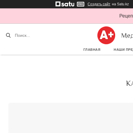
Создать сайт
на Satu.kz
Рецеп
Мед
ГЛАВНАЯ
НАШИ ПР
К