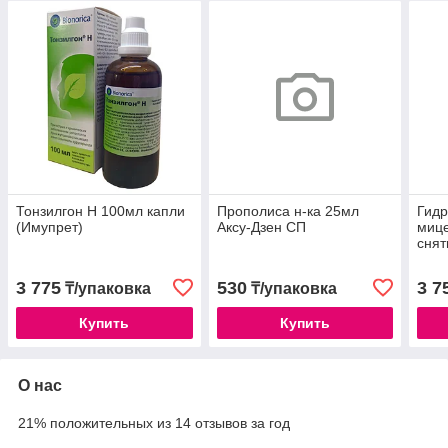
Тонзилгон Н 100мл капли
Прополиса н-ка 25мл
Гид
(Имупрет)
Аксу-Дзен СП
мице
снят
очи
3 775
530
3 7
₸/упаковка
₸/упаковка
Купить
Купить
О нас
21% положительных из 14 отзывов за год